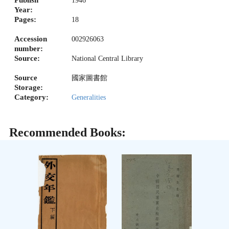
Publish
1946
Year:
Pages:
18
Accession
002926063
number:
Source:
National Central Library
Source
國家圖書館
Storage:
Category:
Generalities
Recommended Books: