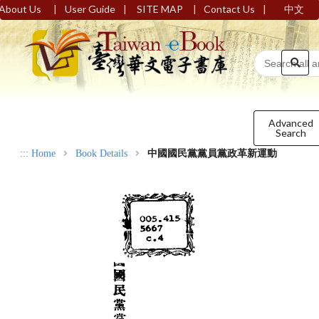
|
|
|
|
About Us
User Guide
SITE MAP
Contact Us
中文
Advanced
Search
:::
Home
Book Details
中國國民黨黨員黨政革新運動