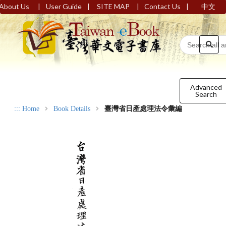
|
|
|
|
About Us
User Guide
SITE MAP
Contact Us
中文
Advanced
Search
:::
Home
Book Details
臺灣省日產處理法令彙編