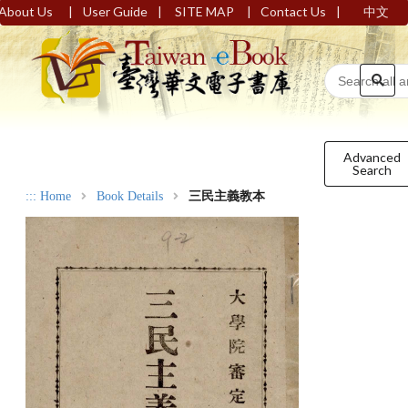
|
|
|
|
About Us
User Guide
SITE MAP
Contact Us
中文
Advanced
Search
:::
Home
Book Details
三民主義教本