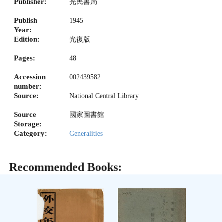
Publisher:
光民書局
Publish
1945
Year:
Edition:
光復版
Pages:
48
Accession
002439582
number:
Source:
National Central Library
Source
國家圖書館
Storage:
Category:
Generalities
Recommended Books: