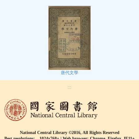
唐代文學
:::
National Central Library ©2016, All Rights Reserved
Best resolutions: 1024x768+ | Web browser: Chrome, Firefox, IE11+