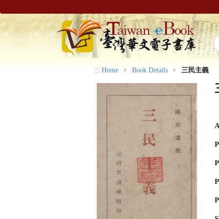
:::
Home
Book Details
三民主義
A
P
P
P
P
S