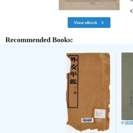
C
View eBook
Recommended Books:
中國