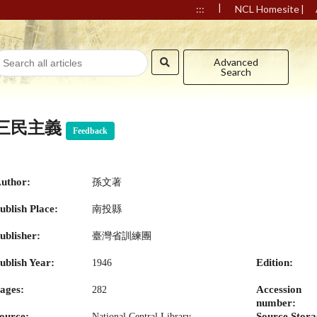
|
|
:::
NCL Homesite
Advanced
Search
三民主義
Feedback
uthor:
孫文著
ublish Place:
南投縣
ublisher:
臺灣省訓練團
ublish Year:
Edition:
1946
ages:
Accession
282
number:
ource:
Source Stora
National Central Library