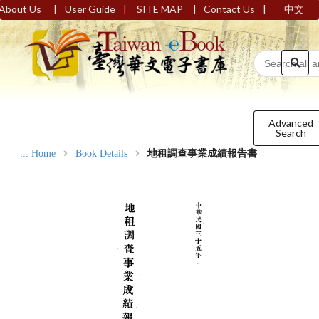
|
|
|
|
About Us
User Guide
SITE MAP
Contact Us
中文
Advanced
Search
:::
Home
Book Details
地租調查事業成績報告書