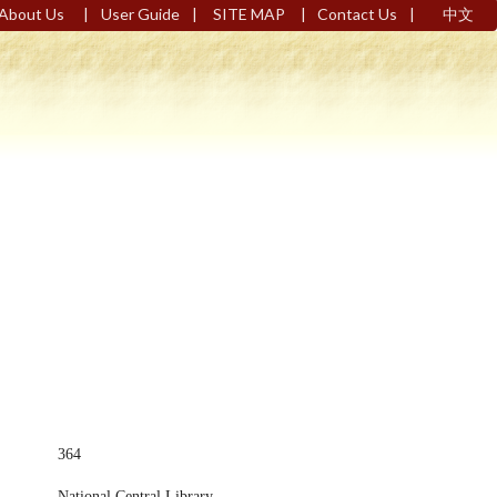
|
|
|
|
About Us
User Guide
SITE MAP
Contact Us
中文
364
National Central Library