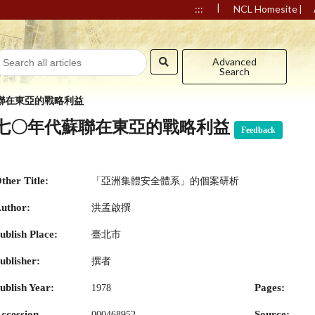
|
|
:::
NCL Homesite
Advanced
Search
聯在東亞的戰略利益
七〇年代蘇聯在東亞的戰略利益
Feedback
ther Title:
「亞洲集體安全體系」的個案研析
uthor:
洪孟啟撰
ublish Place:
臺北市
ublisher:
撰者
ublish Year:
Pages:
1978
ccession
Source:
000468952