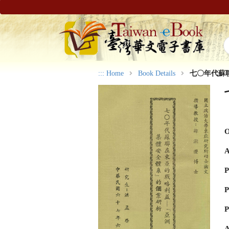
:::
Home
Book Details
七〇年代蘇
O
A
P
P
P
A