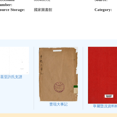
umber:
ource Storage:
Category:
國家圖書館
既翕堂許氏支譜
曹琨大事記
寧屬㮣况資料