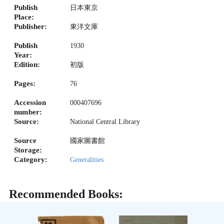
Publish
日本東京
Place:
Publisher:
東洋文庫
Publish
1930
Year:
Edition:
初版
Pages:
76
Accession
000407696
number:
Source:
National Central Library
Source
國家圖書館
Storage:
Category:
Generalities
Recommended Books: