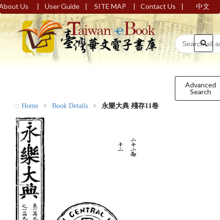
|
|
|
|
About Us
User Guide
SITE MAP
Contact Us
中文
Advanced
Search
:::
Home
Book Details
永樂大典 殘存11卷