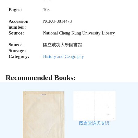
Pages:
103
Accession
NCKU-0014478
number:
Source:
National Cheng Kung University Library
Source
國立成功大學圖書館
Storage:
Category:
History and Geography
Recommended Books:
既翕堂許氏支譜