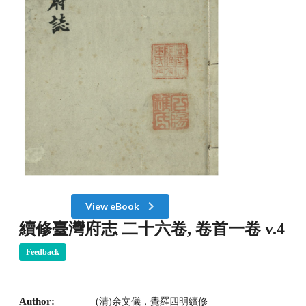
View eBook
續修臺灣府志 二十六卷, 卷首一卷 v.4
Feedback
Author:
(清)余文儀，覺羅四明續修