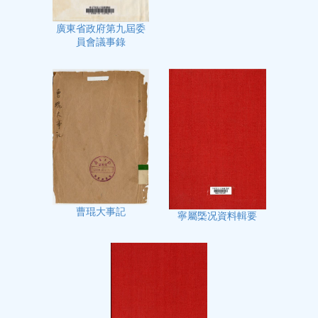
廣東省政府第九屆委
員會議事錄
曹琨大事記
寧屬㮣况資料輯要