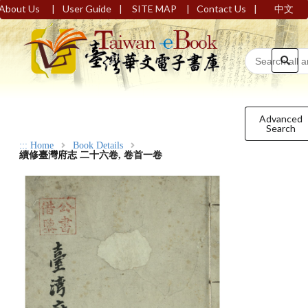
|
|
|
|
About Us
User Guide
SITE MAP
Contact Us
中文
Advanced
Search
:::
Home
Book Details
續修臺灣府志 二十六卷, 卷首一卷