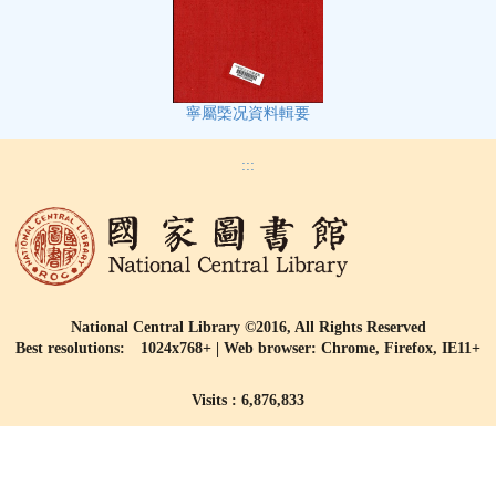
寧屬㮣况資料輯要
:::
National Central Library ©2016, All Rights Reserved
Best resolutions: 1024x768+ | Web browser: Chrome, Firefox, IE11+
Visits : 6,876,833