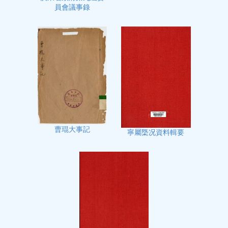
員會議事錄
曹琨大事記
寧屬㮣况資料輯要