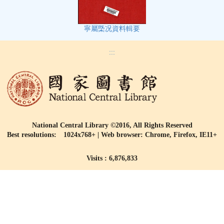
寧屬㮣况資料輯要
:::
National Central Library ©2016, All Rights Reserved
Best resolutions: 1024x768+ | Web browser: Chrome, Firefox, IE11+
Visits : 6,876,833