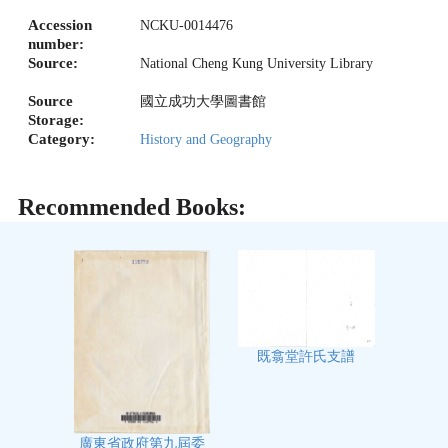
Accession
NCKU-0014476
number:
Source:
National Cheng Kung University Library
Source
國立成功大學圖書館
Storage:
Category:
History and Geography
Recommended Books:
既翕堂許氏支譜
廣東省政府第九屆委