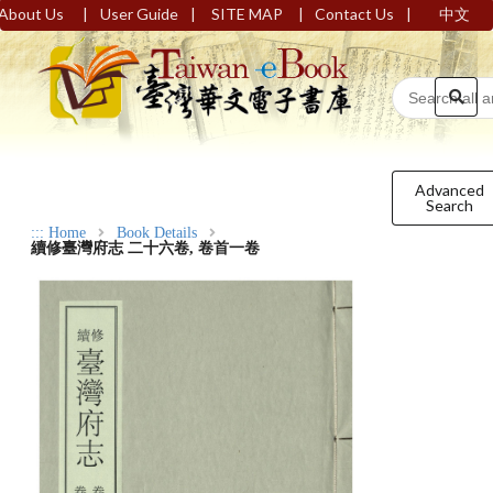
|
|
|
|
About Us
User Guide
SITE MAP
Contact Us
中文
Advanced
Search
:::
Home
Book Details
續修臺灣府志 二十六卷, 卷首一卷