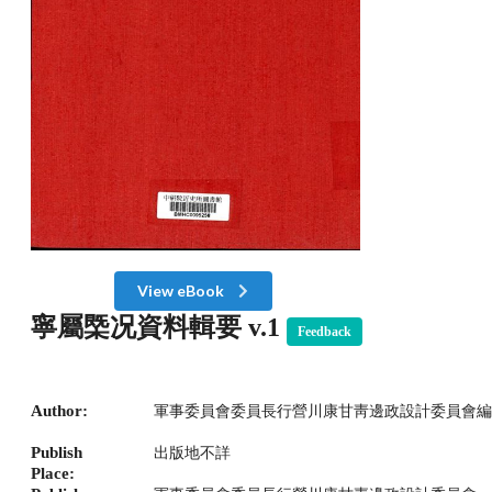
View eBook
寧屬㮣况資料輯要 v.1
Feedback
Author:
軍事委員會委員長行營川康甘靑邊政設計委員會編
Publish
出版地不詳
Place: