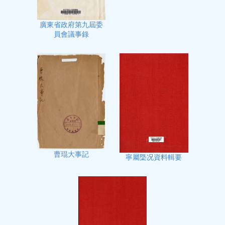
廣東省政府第九屆委
員會議事錄
曹琨大事記
寧屬㮣况資料輯要