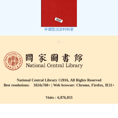
寧屬㮣况資料輯要
:::
National Central Library ©2016, All Rights Reserved
Best resolutions: 1024x768+ | Web browser: Chrome, Firefox, IE11+
Visits : 6,876,833