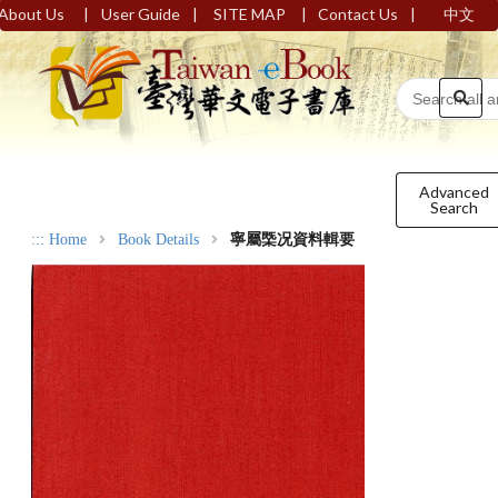
|
|
|
|
About Us
User Guide
SITE MAP
Contact Us
中文
Advanced
Search
:::
Home
Book Details
寧屬㮣况資料輯要