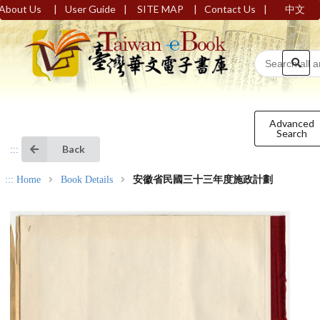
|
|
|
|
About Us
User Guide
SITE MAP
Contact Us
中文
Advanced
Search
Back
:::
:::
Home
Book Details
安徽省民國三十三年度施政計劃