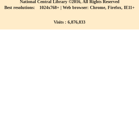
National Central Library ©2016, All Rights Reserved
Best resolutions: 1024x768+ | Web browser: Chrome, Firefox, IE11+
Visits : 6,876,833