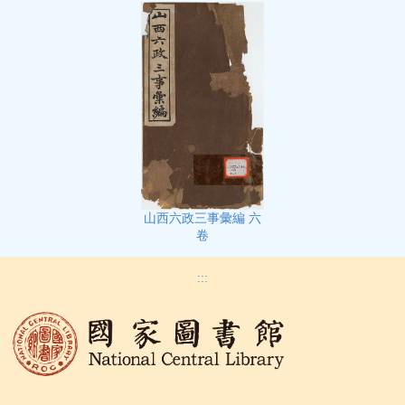
山西六政三事彙編 六
卷
:::