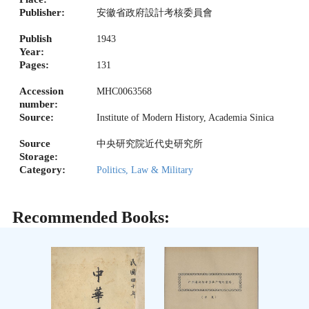
Publisher:
安徽省政府設計考核委員會
Publish
1943
Year:
Pages:
131
Accession
MHC0063568
number:
Source:
Institute of Modern History, Academia Sinica
Source
中央研究院近代史研究所
Storage:
Category:
Politics, Law & Military
Recommended Books: