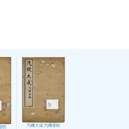
汽機大成 汽機發軔
發軔