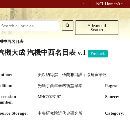
|
|
:::
NCL Homesite
Advanced
Search
汽機中西名目表
汽機大成 汽機中西名目表 v.1
Feedback
uthor:
美以納等撰；傅蘭雅口譯；徐建寅筆述
dition:
Pages:
光緒丁酉年春璣衡堂藏本
ccession
Source:
MHC0023197
umber:
ource Storage:
Category:
中央研究院近代史研究所