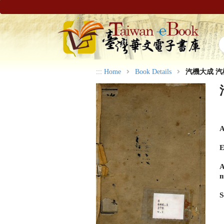
:::
Home
Book Details
汽機大成 
A
E
A
n
S