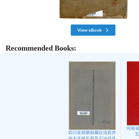
View eBook
Recommended Books:
河南
四川富順榮縣屬自流貢井
地方天然瓦斯及石油並其