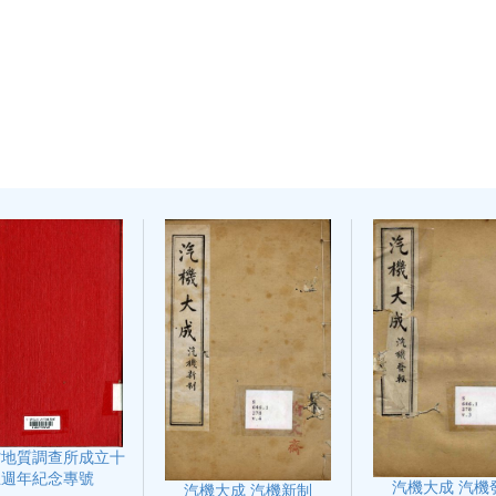
省地質調查所成立十
五週年紀念專號
汽機大成 汽機
汽機大成 汽機新制