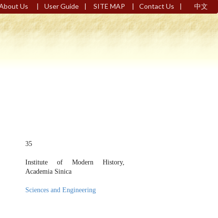
|
|
|
|
About Us
User Guide
SITE MAP
Contact Us
中文
35
Institute of Modern History,
Academia Sinica
Sciences and Engineering