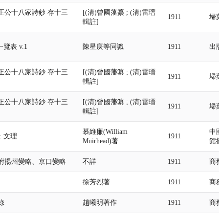
正公十八家詩鈔 存十三
[(清)曾國藩纂 ; (清)雷瑨
1911
埽
輯註]
一覽表 v.1
陳星庚等同識
1911
出
正公十八家詩鈔 存十三
[(清)曾國藩纂 ; (清)雷瑨
1911
埽
輯註]
正公十八家詩鈔 存十三
[(清)曾國藩纂 ; (清)雷瑨
1911
埽
輯註]
慕維廉(William
中
: 文理
1911
Muirhead)著
館
附揚州變略、京口變略
不詳
1911
商
徐芳烈著
1911
商
錄
趙曦明著作
1911
商