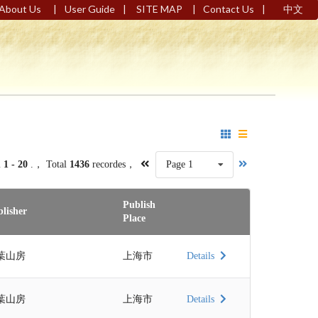
|
|
|
|
About Us
User Guide
SITE MAP
Contact Us
中文
m
1 - 20
.， Total
1436
recordes，
Page 1
Publish
lisher
Place
葉山房
上海市
Details
葉山房
上海市
Details