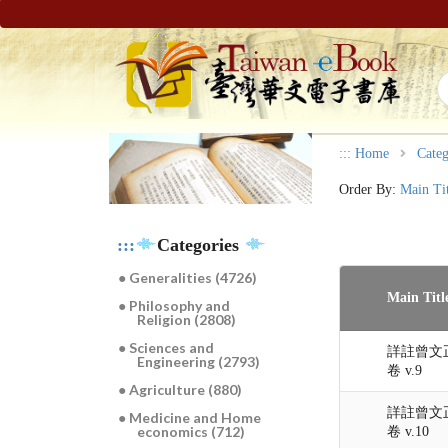
:::
Home
Categ
Order By:
Main Ti
:::
Categories
● Generalities (4726)
Main Titl
● Philosophy and
Religion (2808)
● Sciences and
詳註曾文
Engineering (2793)
卷 v.9
● Agriculture (880)
詳註曾文
● Medicine and Home
economics (712)
卷 v.10