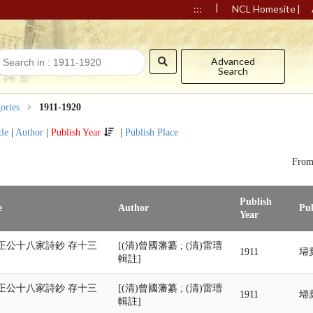
|
|
:::
NCL Homesite
Advanced
Search
ories
1911-1920
tle
|
Author
|
Publish Year
|
Publish Place
Fro
Publish
e
Author
Pub
Year
正公十八家詩鈔 存十三
[(清)曾國藩纂 ; (清)雷瑨
1911
埽
輯註]
正公十八家詩鈔 存十三
[(清)曾國藩纂 ; (清)雷瑨
1911
埽
輯註]