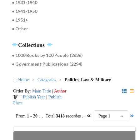
● 1931-1940
● 1941-1950
● 1951+
● Other
Collections
● 1000 Books by 100 People (2636)
● Government Publications (2294)
:::
Home
Categories
Politics, Law & Military
Order By:
Main Title
|
Author
|
Publish Year
|
Publish
Place
From
1 - 20
.， Total
3418
recordes，
Page 1