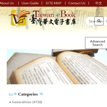
|
|
|
|
About Us
User Guide
SITE MAP
Contact Us
中文
Advanced
Search
:::
Categories
● Generalities (4726)