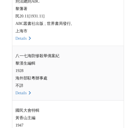
刑法總則ABC
黎藩著
民20.11[1931.11]
ABC叢書社出版 ; 世界書局發行,
上海市
Details
八一七海防慘殺華僑案紀
黎漢生編輯
1928
海外部駐粵辦事處
不詳
Details
國民大會特輯
黃香山主編
1947