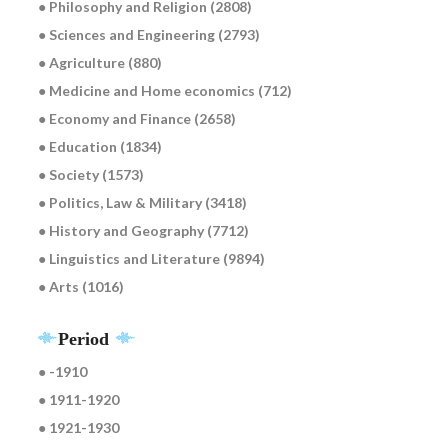
● Philosophy and Religion (2808)
● Sciences and Engineering (2793)
● Agriculture (880)
● Medicine and Home economics (712)
● Economy and Finance (2658)
● Education (1834)
● Society (1573)
● Politics, Law & Military (3418)
● History and Geography (7712)
● Linguistics and Literature (9894)
● Arts (1016)
Period
● -1910
● 1911-1920
● 1921-1930