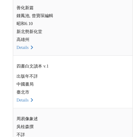
善化新篇
鍾鳳池, 曾寶琛編輯
昭和6.10
新北勢新化堂
高雄州
Details
四書白文讀本 v.1
出版年不詳
中國書局
臺北市
Details
周易像象述
吳桂森撰
不詳