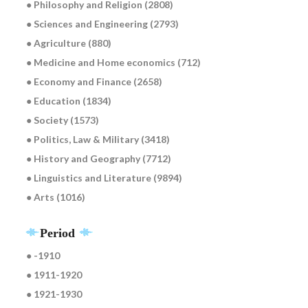
● Philosophy and Religion (2808)
● Sciences and Engineering (2793)
● Agriculture (880)
● Medicine and Home economics (712)
● Economy and Finance (2658)
● Education (1834)
● Society (1573)
● Politics, Law & Military (3418)
● History and Geography (7712)
● Linguistics and Literature (9894)
● Arts (1016)
Period
● -1910
● 1911-1920
● 1921-1930