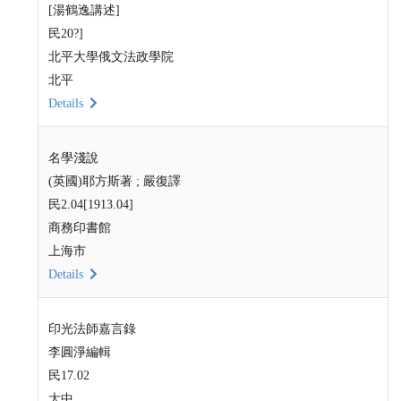
[湯鶴逸講述]
民20?]
北平大學俄文法政學院
北平
Details
名學淺說
(英國)耶方斯著 ; 嚴復譯
民2.04[1913.04]
商務印書館
上海市
Details
印光法師嘉言錄
李圓淨編輯
民17.02
大中