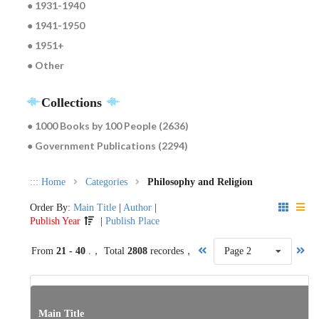
● 1931-1940
● 1941-1950
● 1951+
● Other
Collections
● 1000 Books by 100 People (2636)
● Government Publications (2294)
:::
Home
Categories
Philosophy and Religion
Order By:
Main Title
|
Author
|
Publish Year
|
Publish Place
From
21 - 40
.， Total
2808
recordes，
Page 2
Main Title