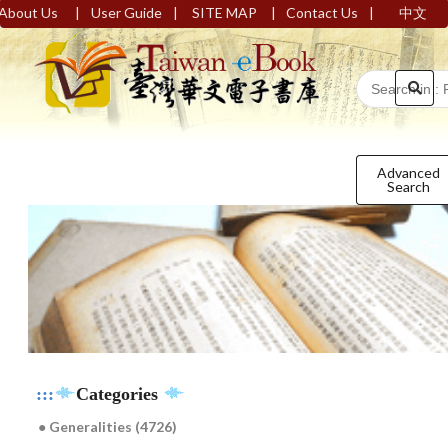
|
|
|
|
About Us
User Guide
SITE MAP
Contact Us
中文
Advanced
Search
:::
Categories
● Generalities (4726)