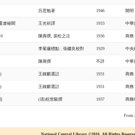
呂思勉著
1946
開明
還遼秘聞
王光祈譯
1933
中華
10
陳壽撰, 裴松之注
1936
商務
李菊廬標點 ; 張繼良校對
1929
中央
陳壽撰
不詳
中華
)
王鍾麒選註
1931
商務
)
王鍾麒選註
1931
商務
注
(清)杭世駿撰
1937
商務
From
National Central Library ©2016, All Rights Reserv