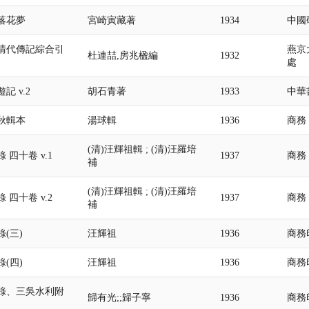
落花夢
宮崎寅藏著
1934
中國
清代傳記綜合引
燕京
杜連喆,房兆楹編
1932
處
記 v.2
胡石青著
1933
中華
秋輯本
湯球輯
1936
商務
(清)汪輝祖輯 ; (清)汪羅培
 四十卷 v.1
1937
商務
補
(清)汪輝祖輯 ; (清)汪羅培
 四十卷 v.2
1937
商務
補
(三)
汪輝祖
1936
商務
(四)
汪輝祖
1936
商務
錄、三吳水利附
歸有光;;歸子寧
1936
商務