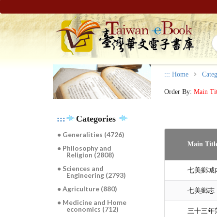
:::
Home
Categ
Order By:
Main Ti
:::
Categories
● Generalities (4726)
Main Titl
● Philosophy and
Religion (2808)
● Sciences and
七美鄉城
Engineering (2793)
● Agriculture (880)
七美鄉志
● Medicine and Home
economics (712)
三十三年