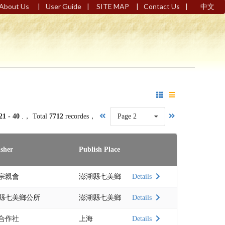
|
|
|
|
About Us
User Guide
SITE MAP
Contact Us
中文
21 - 40
.， Total
7712
recordes，
Page 2
isher
Publish Place
宗親會
澎湖縣七美鄉
Details
縣七美鄉公所
澎湖縣七美鄉
Details
合作社
上海
Details