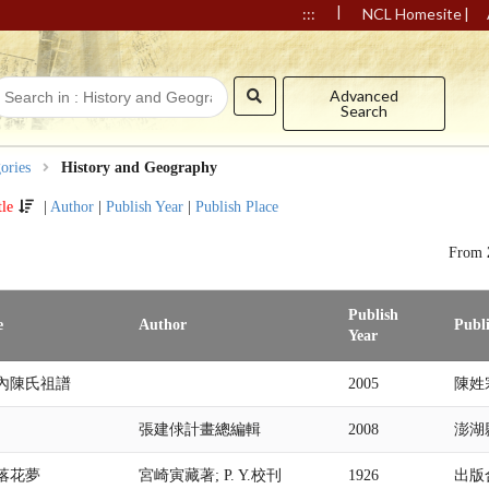
|
|
:::
NCL Homesite
Advanced
Search
ories
History and Geography
tle
|
Author
|
Publish Year
|
Publish Place
From
Publish
e
Author
Publ
Year
內陳氏祖譜
2005
陳姓
張建俅計畫總編輯
2008
澎湖
落花夢
宮崎寅藏著; P. Y.校刊
1926
出版