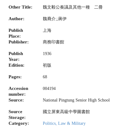
Other Title:
魏文毅公奏議及其他一種 二冊
Author:
魏裔介;;蔣伊
Publish
上海
Place:
Publisher:
商務印書館
Publish
1936
Year:
Edition:
初版
Pages:
68
Accession
004194
number:
Source:
National Pingtung Senior High School
Source
國立屏東高級中學圖書館
Storage:
Category:
Politics, Law & Military