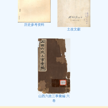
历史参考资料
土改文獻
山西六政三事彙編 六
卷