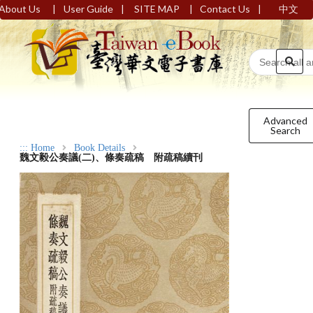
|
|
|
|
About Us
User Guide
SITE MAP
Contact Us
中文
Advanced
Search
:::
Home
Book Details
魏文毅公奏議(二)、條奏疏稿 附疏稿續刊