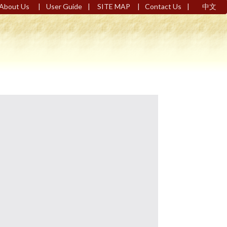
|
|
|
|
About Us
User Guide
SITE MAP
Contact Us
中文