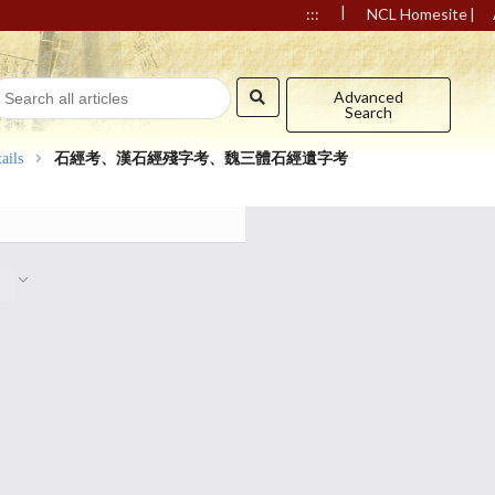
|
|
:::
NCL Homesite
Advanced
Search
ails
石經考、漢石經殘字考、魏三體石經遺字考