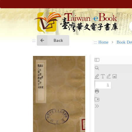
Back
:::
:::
Home
Book Det