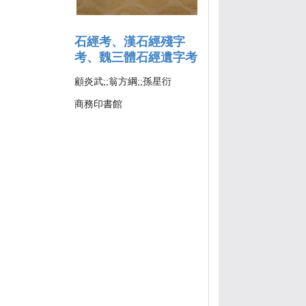
石經考、漢石經殘字
考、魏三體石經遺字考
顧炎武;;翁方綱;;孫星衍
商務印書館