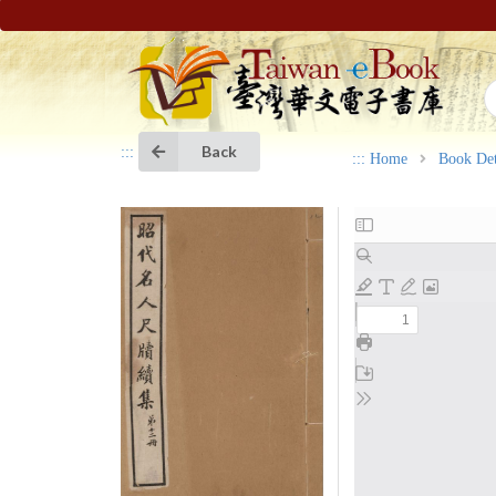
Back
:::
:::
Home
Book Det