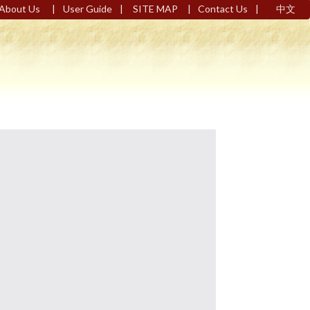
|
|
|
|
About Us
User Guide
SITE MAP
Contact Us
中文