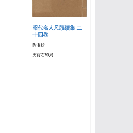
昭代名人尺牘續集 二
十四卷
陶湘輯
天寶石印局