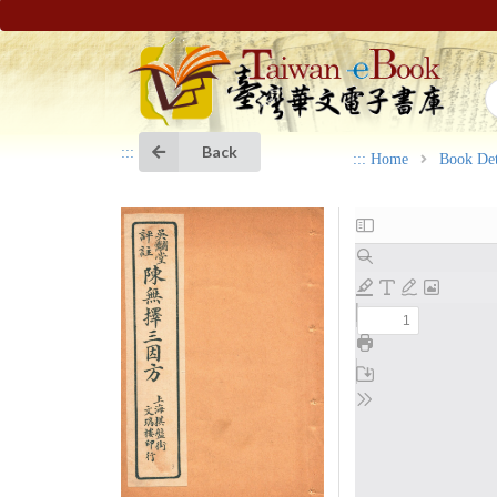
Back
:::
:::
Home
Book Det