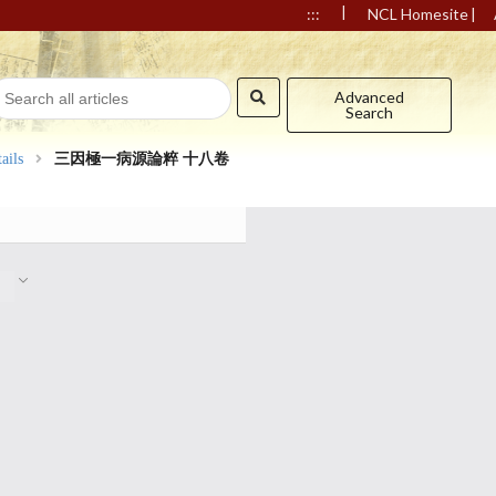
|
|
:::
NCL Homesite
Advanced
Search
ails
三因極一病源論粹 十八卷