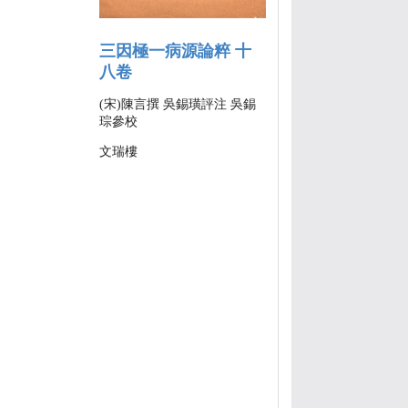
三因極一病源論粹 十
八卷
(宋)陳言撰 吳錫璜評注 吳錫
琮參校
文瑞樓