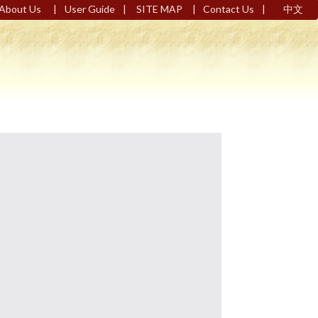
|
|
|
|
About Us
User Guide
SITE MAP
Contact Us
中文