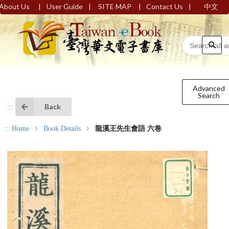
|
|
|
|
About Us
User Guide
SITE MAP
Contact Us
中文
Advanced
Search
Back
:::
:::
Home
Book Details
龍溪王先生會語 六卷