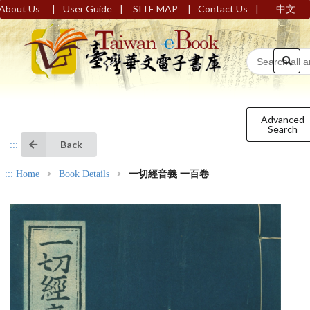
|
|
|
|
About Us
User Guide
SITE MAP
Contact Us
中文
Advanced
Search
Back
:::
:::
Home
Book Details
一切經音義 一百卷