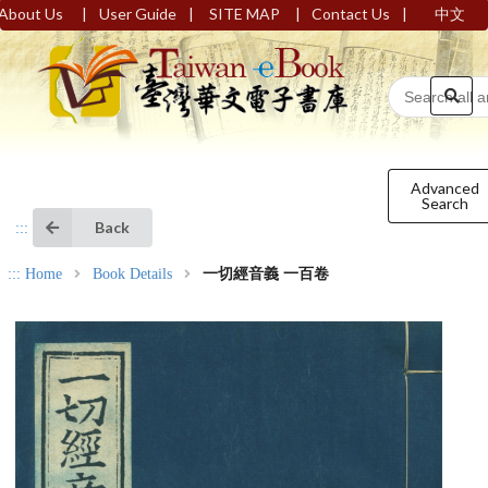
|
|
|
|
About Us
User Guide
SITE MAP
Contact Us
中文
Advanced
Search
Back
:::
:::
Home
Book Details
一切經音義 一百卷