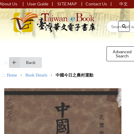
|
|
|
|
About Us
User Guide
SITE MAP
Contact Us
中文
Advanced
Search
Back
:::
:::
Home
Book Details
中國今日之農村運動