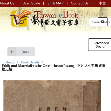
|
|
|
|
About Us
User Guide
SITE MAP
Contact Us
中文
Advanced
Search
Back
:::
:::
Home
Book Details
Ethik und Materialistische Geschichtsauffassung. 中文 人生哲學與唯
物史觀