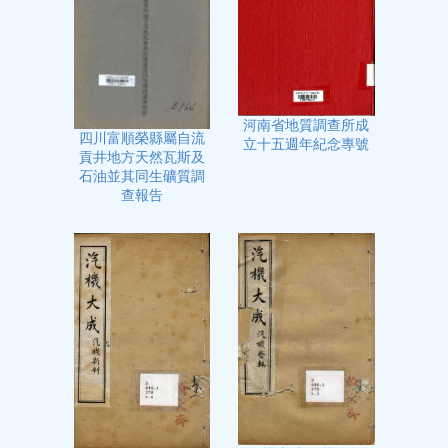
河南省地質調查所成
四川富順榮縣屬自流
立十五週年紀念專號
貢井地方天然瓦斯及
石油並其同生礦質調
查報告