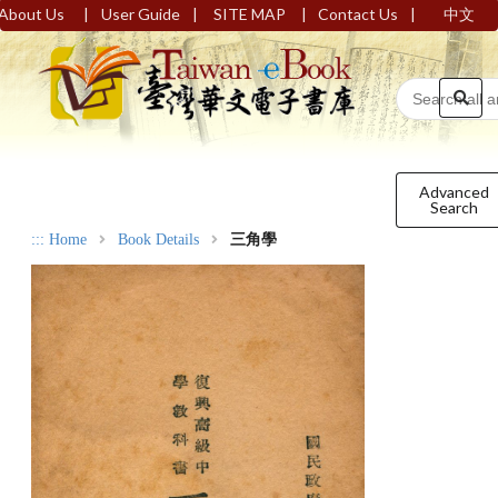
|
|
|
|
About Us
User Guide
SITE MAP
Contact Us
中文
Advanced
Search
:::
Home
Book Details
三角學