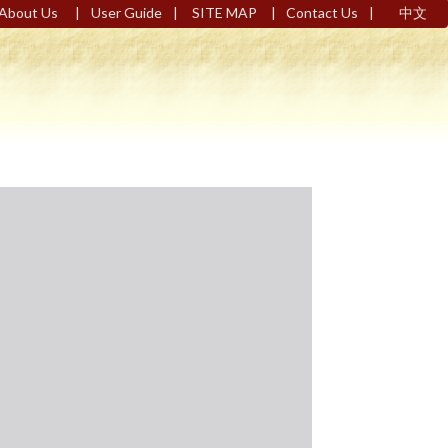
|
|
|
|
About Us
User Guide
SITE MAP
Contact Us
中文