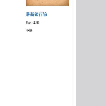
最新銀行論
徐釣溪撰
中華