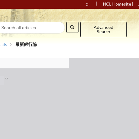
|
|
:::
NCL Homesite
Advanced
Search
ails
最新銀行論