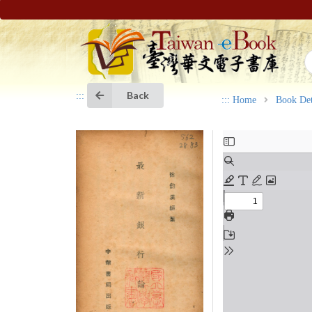
Back
:::
:::
Home
Book Det