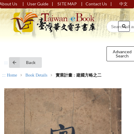
|
|
|
|
About Us
User Guide
SITE MAP
Contact Us
中文
Advanced
Search
Back
:::
:::
Home
Book Details
實業計畫 : 建國方略之二