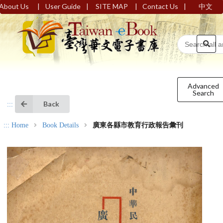
|
|
|
|
About Us
User Guide
SITE MAP
Contact Us
中文
Advanced
Search
Back
:::
:::
Home
Book Details
廣東各縣市教育行政報告彙刊