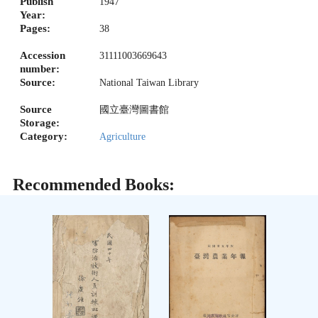
Publish
1947
Year:
Pages:
38
Accession
31111003669643
number:
Source:
National Taiwan Library
Source
國立臺灣圖書館
Storage:
Category:
Agriculture
Recommended Books: