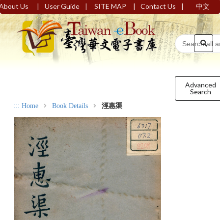
|
|
|
|
About Us
User Guide
SITE MAP
Contact Us
中文
Advanced
Search
:::
Home
Book Details
涇惠渠