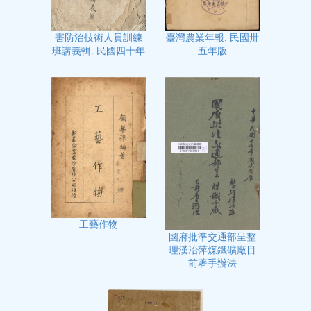
臺灣農業年報. 民國卅
害防治技術人員訓練
五年版
班講義輯. 民國四十年
工藝作物
國府批準交通部呈整
理漢冶萍煤鐵礦廠目
前著手辦法