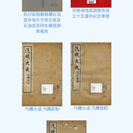
河南省地質調查所成
四川富順榮縣屬自流
立十五週年紀念專號
貢井地方天然瓦斯及
石油並其同生礦質調
查報告
汽機大成 汽機發軔
汽機大成 汽機新制