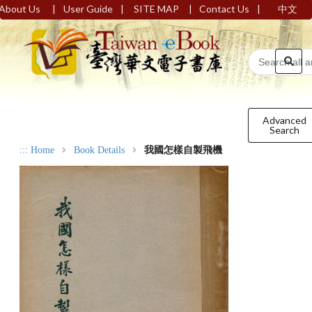
|
|
|
|
About Us
User Guide
SITE MAP
Contact Us
中文
Advanced
Search
:::
Home
Book Details
我國怎樣自製飛機