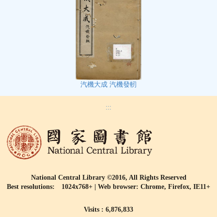
汽機大成 汽機發軔
:::
National Central Library ©2016, All Rights Reserved
Best resolutions: 1024x768+ | Web browser: Chrome, Firefox, IE11+
Visits : 6,876,833