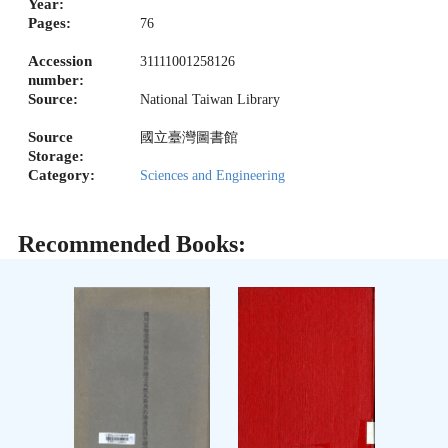
Year:
Pages:
76
Accession
31111001258126
number:
Source:
National Taiwan Library
Source
國立臺灣圖書館
Storage:
Category:
Sciences and Engineering
Recommended Books: