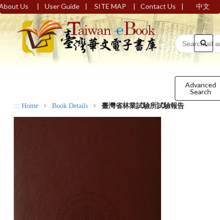
|
|
|
|
About Us
User Guide
SITE MAP
Contact Us
中文
Advanced
Search
:::
Home
Book Details
臺灣省林業試驗所試驗報告