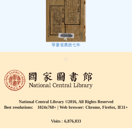
寧夏省農政七年
:::
National Central Library ©2016, All Rights Reserved
Best resolutions: 1024x768+ | Web browser: Chrome, Firefox, IE11+
Visits : 6,876,833