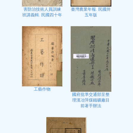
臺灣農業年報. 民國卅
害防治技術人員訓練
五年版
班講義輯. 民國四十年
工藝作物
國府批準交通部呈整
理漢冶萍煤鐵礦廠目
前著手辦法