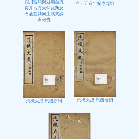
四川富順榮縣屬自流
立十五週年紀念專號
貢井地方天然瓦斯及
石油並其同生礦質調
查報告
汽機大成 汽機發軔
汽機大成 汽機新制