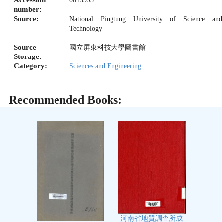
0015993
number:
Source:
National Pingtung University of Science and
Technology
Source
國立屏東科技大學圖書館
Storage:
Category:
Sciences and Engineering
Recommended Books:
河南省地質調查所成