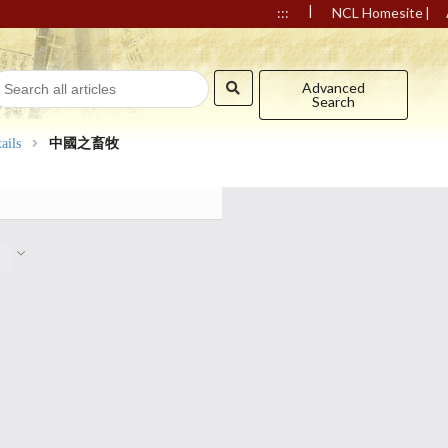
|
|
:::
NCL Homesite
Advanced
Search
ails
中國之畜牧