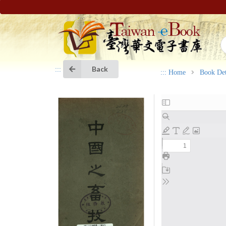
Back
:::
:::
Home
Book Det