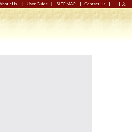
|
|
|
|
About Us
User Guide
SITE MAP
Contact Us
中文