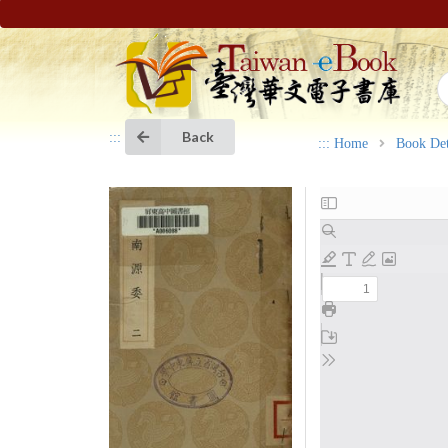
Back
:::
:::
Home
Book Det