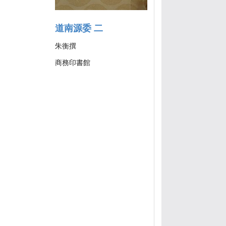
道南源委 二
朱衡撰
商務印書館