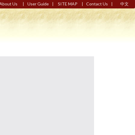
|
|
|
|
About Us
User Guide
SITE MAP
Contact Us
中文