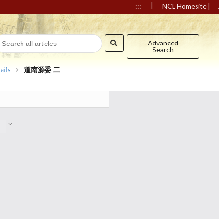
|
|
:::
NCL Homesite
Advanced
Search
ails
道南源委 二