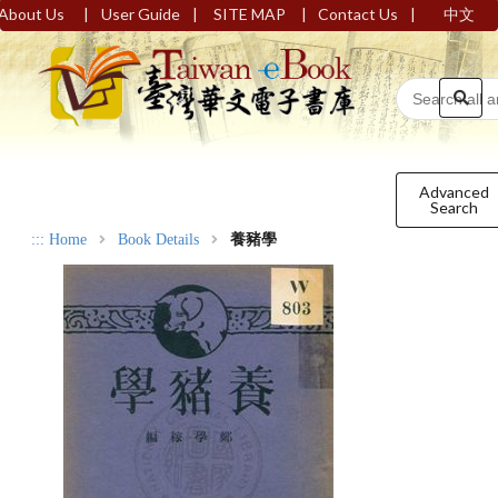
|
|
|
|
About Us
User Guide
SITE MAP
Contact Us
中文
Advanced
Search
:::
Home
Book Details
養豬學