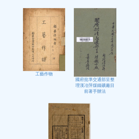
工藝作物
國府批準交通部呈整
理漢冶萍煤鐵礦廠目
前著手辦法