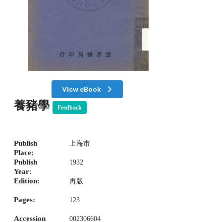
View eBook
養豬學
Feedback
Publish
上海市
Place:
Publish
1932
Year:
Edition:
再版
Pages:
123
Accession
002306604