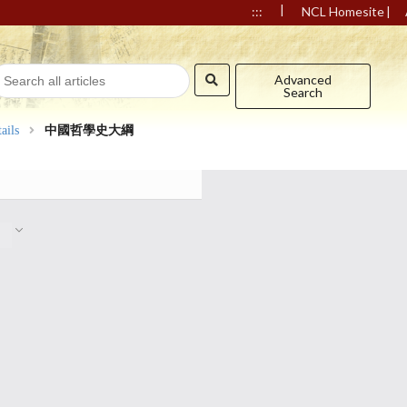
|
|
:::
NCL Homesite
Advanced
Search
ails
中國哲學史大綱