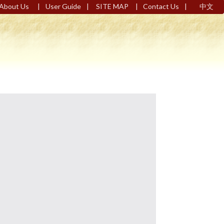
|
|
|
|
About Us
User Guide
SITE MAP
Contact Us
中文