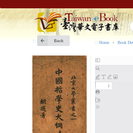
Back
:::
:::
Home
Book Det