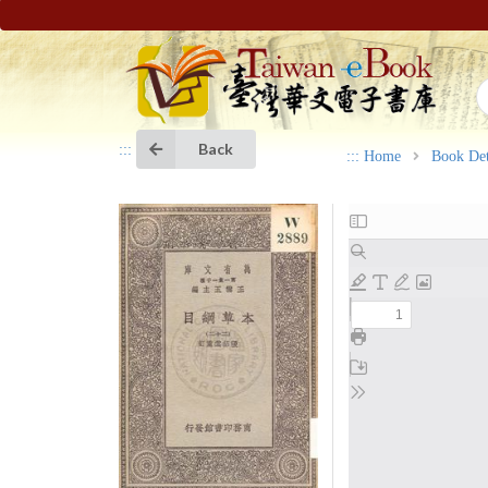
Back
:::
:::
Home
Book Det