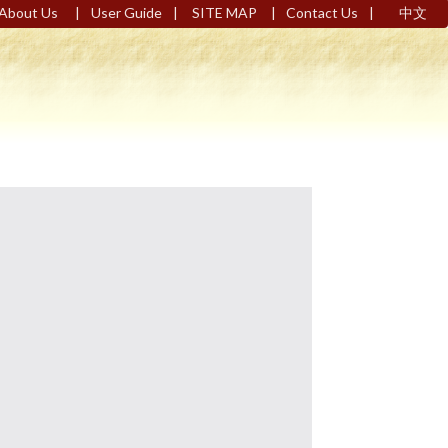
|
|
|
|
About Us
User Guide
SITE MAP
Contact Us
中文