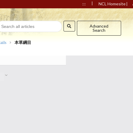
|
|
:::
NCL Homesite
Advanced
Search
ails
本草綱目