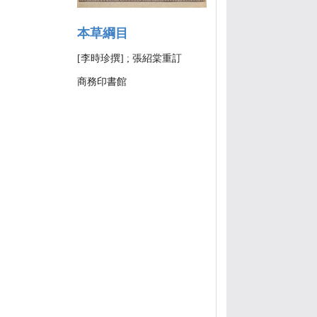
本草綱目
[李時珍撰] ; 張紹棠重訂
商務印書館