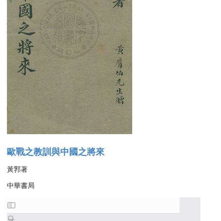
歐戰之教訓與中國之將來
黃郛著
中華書局