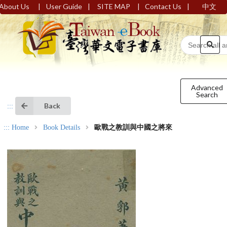
|
|
|
|
About Us
User Guide
SITE MAP
Contact Us
中文
Advanced
Search
Back
:::
:::
Home
Book Details
歐戰之教訓與中國之將來