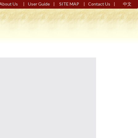
|
|
|
|
About Us
User Guide
SITE MAP
Contact Us
中文