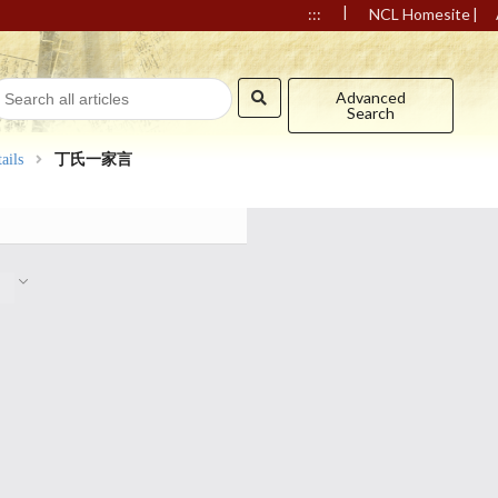
|
|
:::
NCL Homesite
Advanced
Search
ails
丁氏一家言