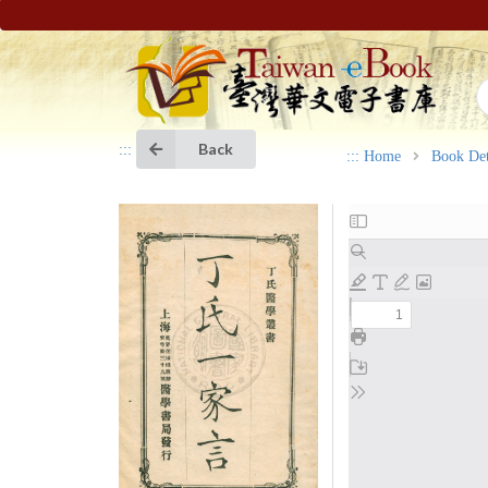
Back
:::
:::
Home
Book Det