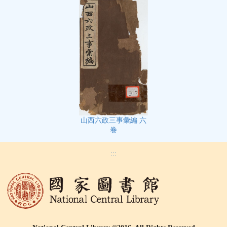
山西六政三事彙編 六
卷
:::