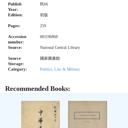
Publish
民66
Year:
Edition:
初版
Pages:
259
Accession
001196868
number:
Source:
National Central Library
Source
國家圖書館
Storage:
Category:
Politics, Law & Military
Recommended Books: