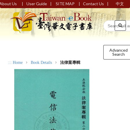
|
|
|
|
About Us
User Guide
SITE MAP
Contact Us
中文
Advanced
Search
:::
Home
Book Details
法律案專輯