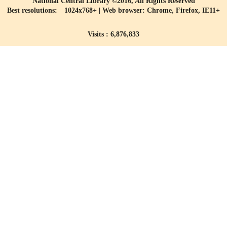
National Central Library ©2016, All Rights Reserved
Best resolutions: 1024x768+ | Web browser: Chrome, Firefox, IE11+
Visits : 6,876,833