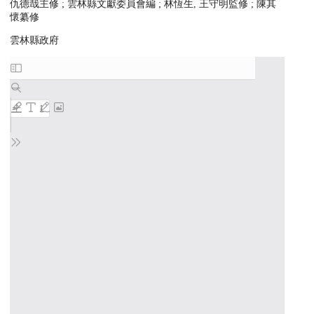
仇德哉主修 ; 雲林縣文獻委員會編 ; 林恆生, 王守明監修 ; 陳其
懷纂修
雲林縣政府