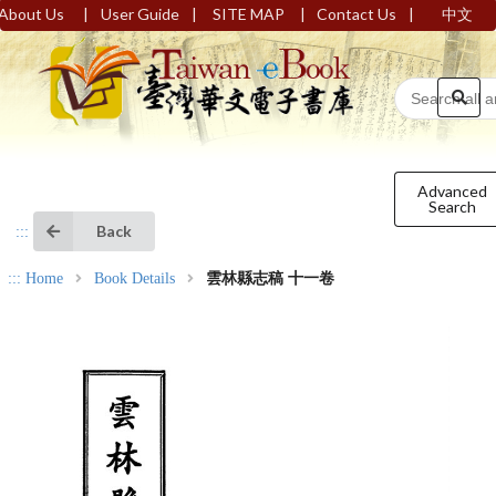
|
|
|
|
About Us
User Guide
SITE MAP
Contact Us
中文
Advanced
Search
Back
:::
:::
Home
Book Details
雲林縣志稿 十一卷