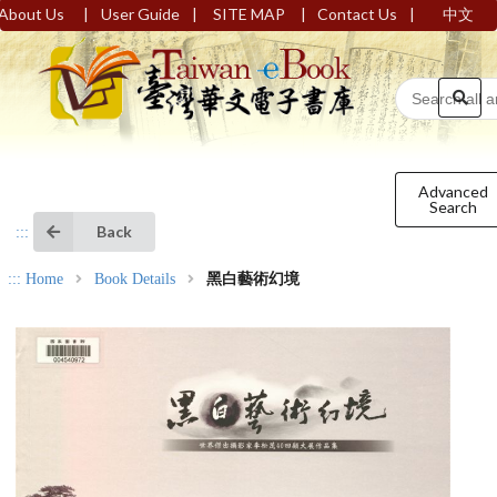
|
|
|
|
About Us
User Guide
SITE MAP
Contact Us
中文
Advanced
Search
Back
:::
:::
Home
Book Details
黑白藝術幻境