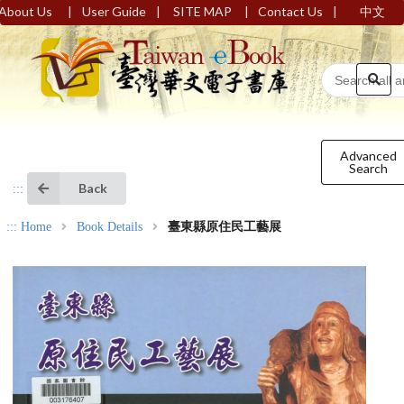
|
|
|
|
About Us
User Guide
SITE MAP
Contact Us
中文
Advanced
Search
Back
:::
:::
Home
Book Details
臺東縣原住民工藝展