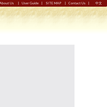
|
|
|
|
About Us
User Guide
SITE MAP
Contact Us
中文