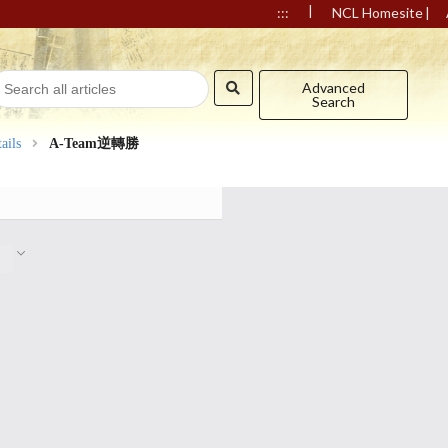
|
|
:::
NCL Homesite
Advanced
Search
ails
A-Team逆轉勝