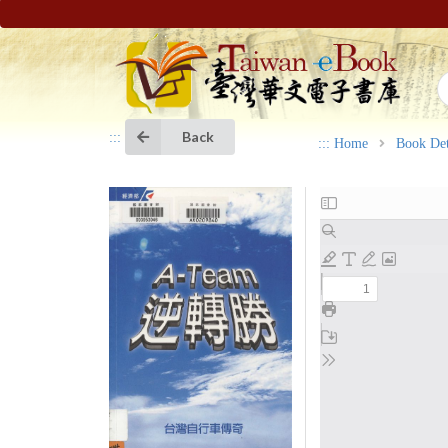
Back
:::
:::
Home
Book Det