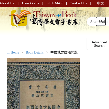
|
|
|
|
About Us
User Guide
SITE MAP
Contact Us
中文
Advanced
Search
:::
Home
Book Details
中國地方自治問題