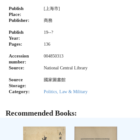
Publish
[上海市]
Place:
Publisher:
商務
Publish
19--?
Year:
Pages:
136
Accession
004850313
number:
Source:
National Central Library
Source
國家圖書館
Storage:
Category:
Politics, Law & Military
Recommended Books: