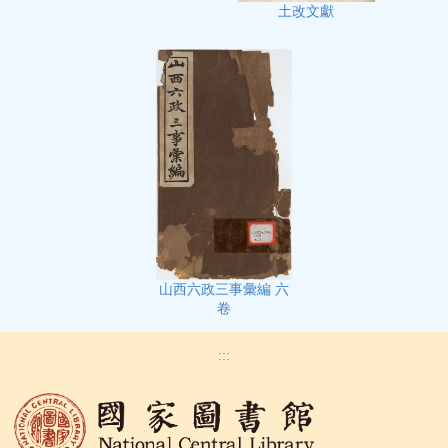
土改文獻
山西六政三事彙編 六
卷
:::