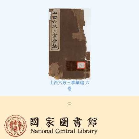
山西六政三事彙編 六
卷
:::