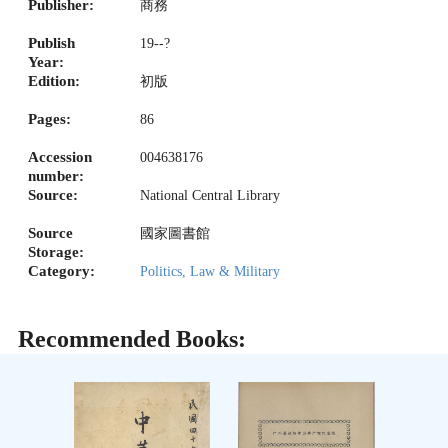
Publisher:
商務
Publish
19--?
Year:
Edition:
初版
Pages:
86
Accession
004638176
number:
Source:
National Central Library
Source
國家圖書館
Storage:
Category:
Politics, Law & Military
Recommended Books: