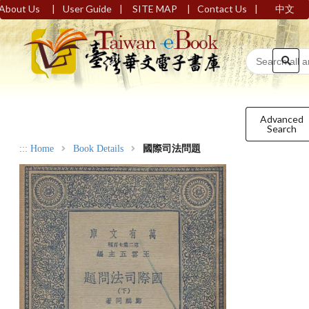
|
|
|
|
About Us
User Guide
SITE MAP
Contact Us
中文
Advanced
Search
:::
Home
Book Details
國際司法問題