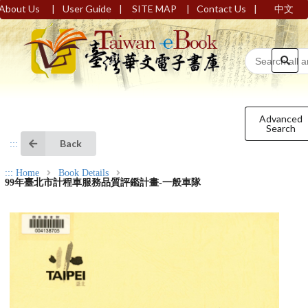
|
|
|
|
About Us
User Guide
SITE MAP
Contact Us
中文
Advanced
Search
Back
:::
:::
Home
Book Details
99年臺北市計程車服務品質評鑑計畫-一般車隊