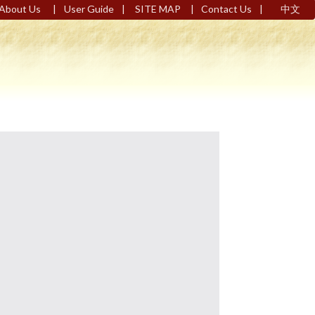
|
|
|
|
About Us
User Guide
SITE MAP
Contact Us
中文