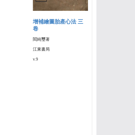
增補繪圖胎產心法 三
卷
閻純璽著
江東書局
v.9