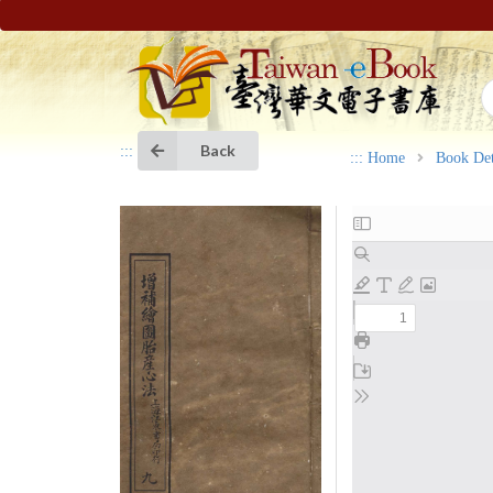
Back
:::
:::
Home
Book Det